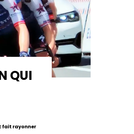
N QUI
t fait rayonner