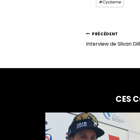
#
Cyclisme
de
la
publication :
NAVIGATION
PRÉCÉDENT
Interview de Silvan Dill
DE
L’ARTICLE
CES C