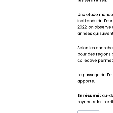
les territoires.
Une étude menée p
inattendu du Tour
2022, on observe 
années qui suivent
Selon les chercheu
pour des régions 
collective permet
Le passage du Tour
apporte.
En résumé :
au-de
rayonner les territ
Étiquettes